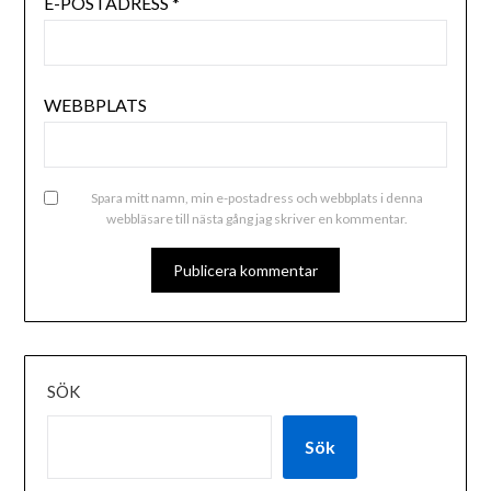
E-POSTADRESS
*
WEBBPLATS
Spara mitt namn, min e-postadress och webbplats i denna
webbläsare till nästa gång jag skriver en kommentar.
ALTERNATIVE:
SÖK
Sök