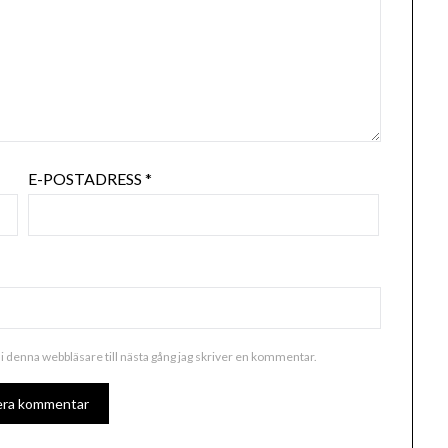
E-POSTADRESS
*
i denna webbläsare till nästa gång jag skriver en kommentar.
ALTERNATIVE: