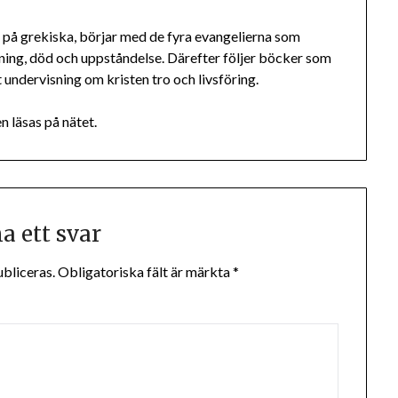
å grekiska, börjar med de fyra evangelierna som
sning, död och uppståndelse. Därefter följer böcker som
 undervisning om kristen tro och livsföring.
n läsas på nätet.
 ett svar
bliceras.
Obligatoriska fält är märkta
*