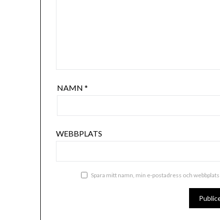
NAMN
*
WEBBPLATS
Spara mitt namn, min e-postadress och webbplats 