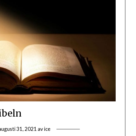
ibeln
augusti 31, 2021
av
ice